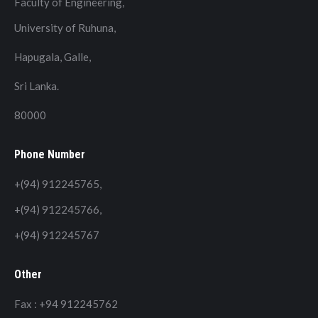
Faculty of Engineering,
University of Ruhuna,
Hapugala, Galle,
Sri Lanka.
80000
Phone Number
+(94) 912245765,
+(94) 912245766,
+(94) 912245767
Other
Fax : +94 912245762