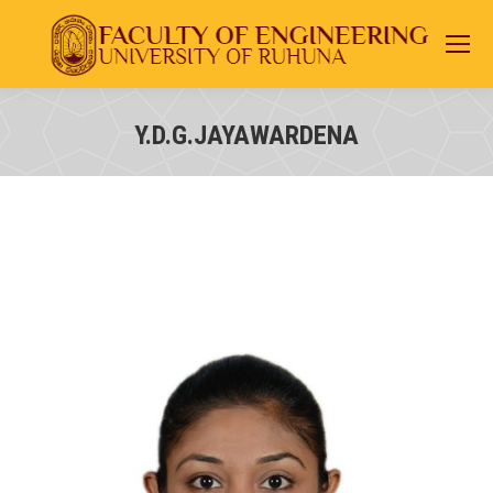
Y.D.G.JAYAWARDENA
You are here: