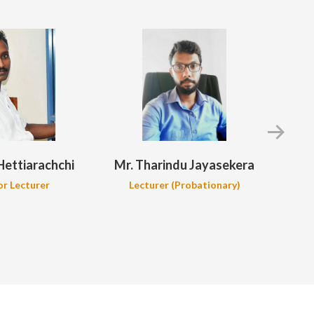
 Hettiarachchi
Mr. Tharindu Jayasekera
or Lecturer
Lecturer (Probationary)