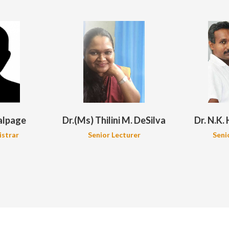
Kalpage
Dr.(Ms) Thilini M. DeSilva
Dr. N.K.
istrar
Senior Lecturer
Seni