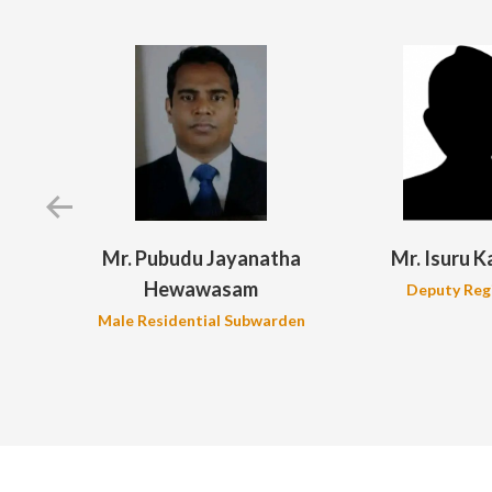
va
Mr. Pubudu Jayanatha
Mr. Isuru 
Hewawasam
or
Deputy Reg
Male Residential Subwarden